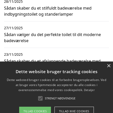
28/11/2025
Sådan skaber du et stilfuldt badeværelse med
indbygningstoilet og standerlamper
27/11/2025
Sådan vælger du det perfekte toilet til dit moderne
badeværelse
23/11/2025
Sådan skaber du et afslappende badeværelse med
×
indbygningstoilet og hjertepude
Dette website bruger tracking cookies
Dette websted bruger cookies til at forbedre brugeroplevelsen. Ved
08/11/2025
at bruge vores hjemmeside accepterer du alle cookies i
Sådan skaber du et moderne badeværelse med
overensstemmelse med vores cookiepolitik.
Detaljer
strukturmaling og indbygningstoiletter
STRENGT NØDVENDIGE
TILLAD COOKIES
TILLAD IKKE COOKIES